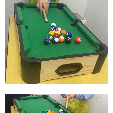
動
画
プ
レ