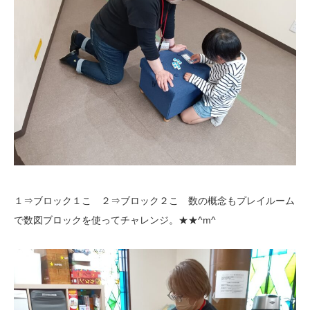
１⇒ブロック１こ ２⇒ブロック２こ 数の概念もプレイルーム
で数図ブロックを使ってチャレンジ。★★^m^