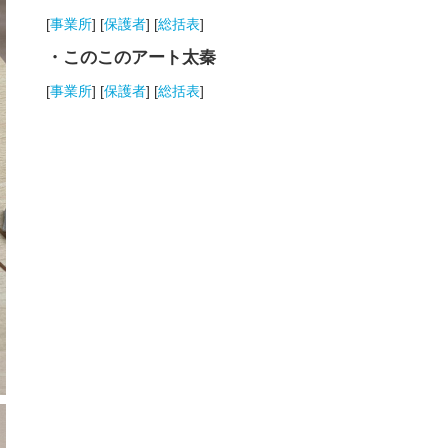
[
事業所
] [
保護者
] [
総括表
]
・このこのアート太秦
[
事業所
] [
保護者
] [
総括表
]