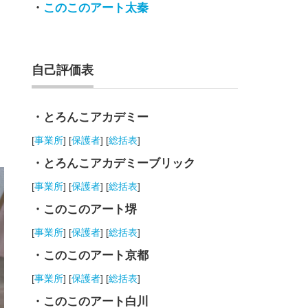
・
このこのアート太秦
自己評価表
・とろんこアカデミー
[
事業所
] [
保護者
] [
総括表
]
・とろんこアカデミーブリック
[
事業所
] [
保護者
] [
総括表
]
・このこのアート堺
[
事業所
] [
保護者
] [
総括表
]
・このこのアート京都
[
事業所
] [
保護者
] [
総括表
]
・このこのアート白川