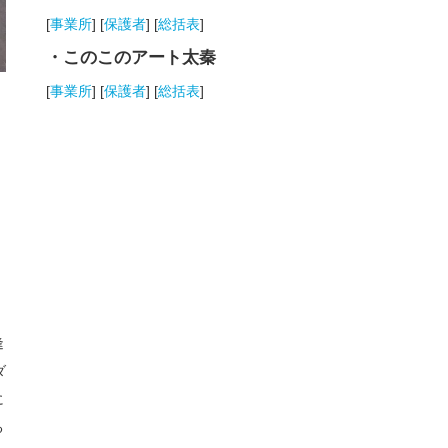
[
事業所
] [
保護者
] [
総括表
]
・このこのアート太秦
[
事業所
] [
保護者
] [
総括表
]
逢
ダ
に
る