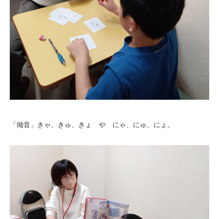
「拗音」きゃ、きゅ、きょ や にゃ、にゅ、にょ。