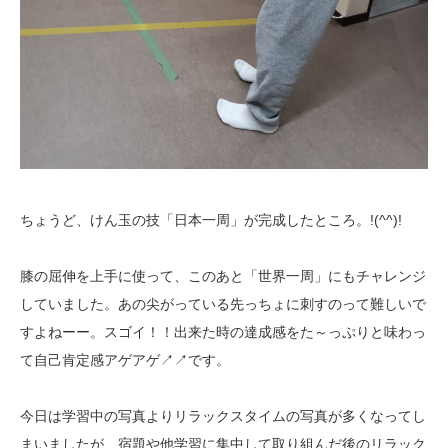
ちょうど、けん玉の技「日本一周」が完成したところ。!(^^)!
膝の屈伸を上手に使って、このあと「世界一周」にもチャレンジ
していました。あの尖がっている先っちょに刺すのって難しいで
すよねーー。スゴイ！！出来た時の達成感をた～っぷりと味わっ
て自己肯定感アゲアゲ↗↗です。
今日は学習中の写真よりリラックスタイムの写真が多くなってし
まいましたが、宿題や他学習に集中して取り組んだ後のリラック