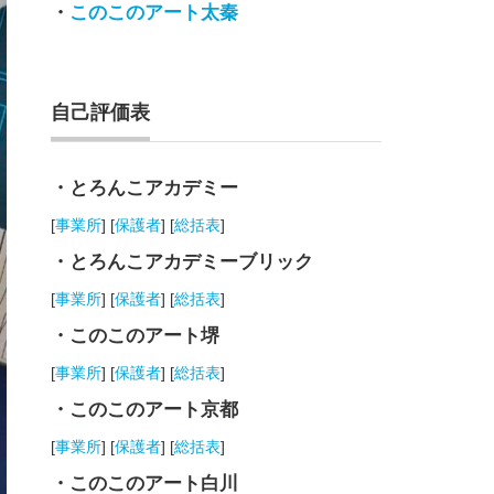
・
このこのアート太秦
自己評価表
・とろんこアカデミー
[
事業所
] [
保護者
] [
総括表
]
・とろんこアカデミーブリック
[
事業所
] [
保護者
] [
総括表
]
・このこのアート堺
[
事業所
] [
保護者
] [
総括表
]
・このこのアート京都
[
事業所
] [
保護者
] [
総括表
]
・このこのアート白川