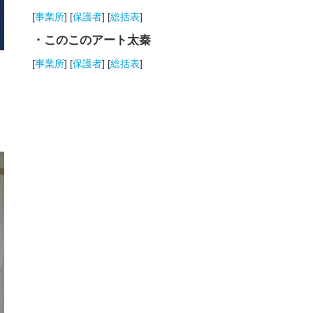
[
事業所
] [
保護者
] [
総括表
]
・このこのアート太秦
[
事業所
] [
保護者
] [
総括表
]