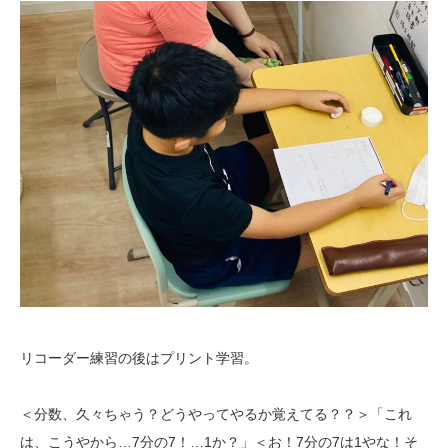
リコーダー練習の後はプリント学習。
＜分数、久々ちゃう？どうやってやるか覚えてる？？＞「これ
は、こうやから…7分の7！…1か？」＜お！7分の7は1やな！そ