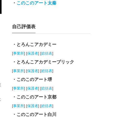
・
このこのアート太秦
自己評価表
・とろんこアカデミー
[
事業所
] [
保護者
] [
総括表
]
・とろんこアカデミーブリック
[
事業所
] [
保護者
] [
総括表
]
・このこのアート堺
夜
[
事業所
] [
保護者
] [
総括表
]
・このこのアート京都
に
[
事業所
] [
保護者
] [
総括表
]
・このこのアート白川