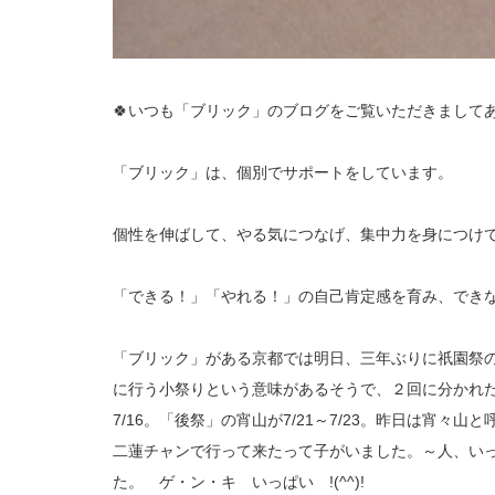
🍀いつも「ブリック」のブログをご覧いただきましてあ
「ブリック」は、個別でサポートをしています。
個性を伸ばして、やる気につなげ、集中力を身につけ
「できる！」「やれる！」の自己肯定感を育み、でき
「ブリック」がある京都では明日、三年ぶりに祇園祭
に行う小祭りという意味があるそうで、２回に分かれた
7/16。「後祭」の宵山が7/21～7/23。昨日は宵
二蓮チャンで行って来たって子がいました。～人、い
た。 ゲ・ン・キ いっぱい !(^^)!