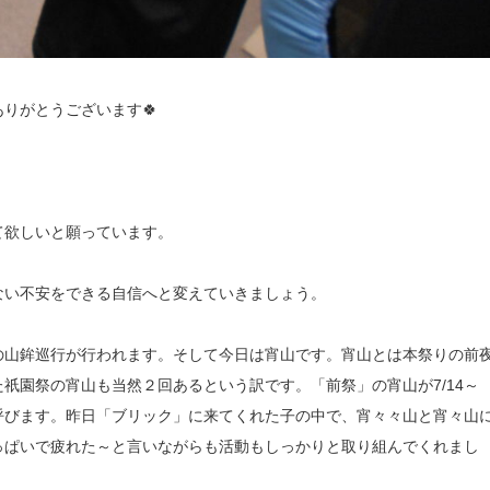
りがとうございます🍀
て欲しいと願っています。
ない不安をできる自信へと変えていきましょう。
の山鉾巡行が行われます。そして今日は宵山です。宵山とは本祭りの前
祇園祭の宵山も当然２回あるという訳です。「前祭」の宵山が7/14～
々山と呼びます。昨日「ブリック」に来てくれた子の中で、宵々々山と宵々山
っぱいで疲れた～と言いながらも活動もしっかりと取り組んでくれまし