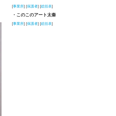
[
事業所
] [
保護者
] [
総括表
]
・このこのアート太秦
[
事業所
] [
保護者
] [
総括表
]