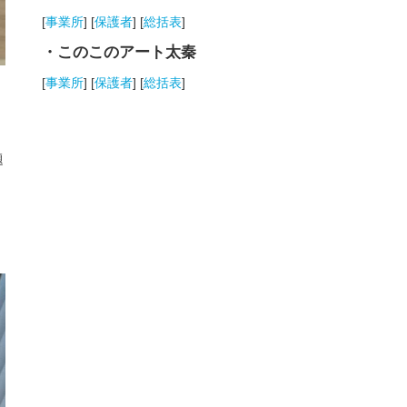
[
事業所
] [
保護者
] [
総括表
]
・このこのアート太秦
[
事業所
] [
保護者
] [
総括表
]
題