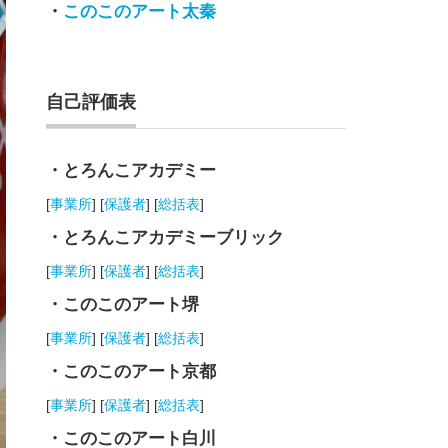
・
このこのアート太秦
自己評価表
・とろんこアカデミー
[
事業所
] [
保護者
] [
総括表
]
・とろんこアカデミーブリック
[
事業所
] [
保護者
] [
総括表
]
・このこのアート堺
[
事業所
] [
保護者
] [
総括表
]
・このこのアート京都
[
事業所
] [
保護者
] [
総括表
]
・このこのアート白川