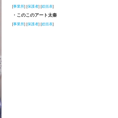
[
事業所
] [
保護者
] [
総括表
]
・このこのアート太秦
[
事業所
] [
保護者
] [
総括表
]