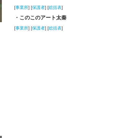
[
事業所
] [
保護者
] [
総括表
]
・このこのアート太秦
[
事業所
] [
保護者
] [
総括表
]