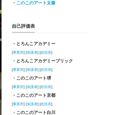
・
このこのアート太秦
自己評価表
・とろんこアカデミー
[
事業所
] [
保護者
] [
総括表
]
・とろんこアカデミーブリック
[
事業所
] [
保護者
] [
総括表
]
・このこのアート堺
[
事業所
] [
保護者
] [
総括表
]
・このこのアート京都
[
事業所
] [
保護者
] [
総括表
]
・このこのアート白川