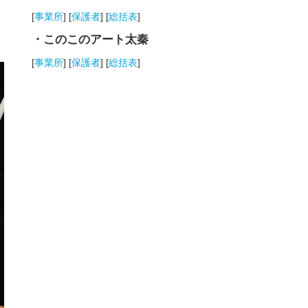
[
事業所
] [
保護者
] [
総括表
]
・このこのアート太秦
[
事業所
] [
保護者
] [
総括表
]