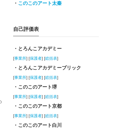
・
このこのアート太秦
自己評価表
・とろんこアカデミー
[
事業所
] [
保護者
] [
総括表
]
・とろんこアカデミーブリック
[
事業所
] [
保護者
] [
総括表
]
・このこのアート堺
[
事業所
] [
保護者
] [
総括表
]
の
・このこのアート京都
[
事業所
] [
保護者
] [
総括表
]
・このこのアート白川