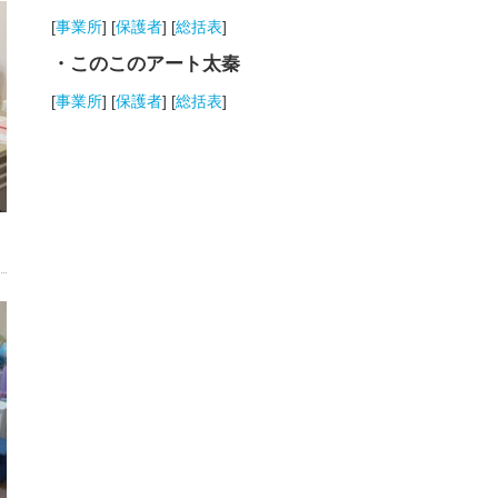
[
事業所
] [
保護者
] [
総括表
]
・このこのアート太秦
[
事業所
] [
保護者
] [
総括表
]