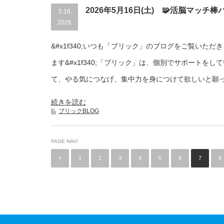
2026年5月16日(土) 🧩活脳マッチ棒
5.16
2026
&#x1f340;いつも「ブリック」のブログをご覧いた
ます&#x1f340;「ブリック」は、個別でサポートを
て、やる気につなげ、集中力を身につけて欲しいと願
続きを読む
ブリックBLOG
PAGE NAVI
«
1
2
3
4
5
6
7
8