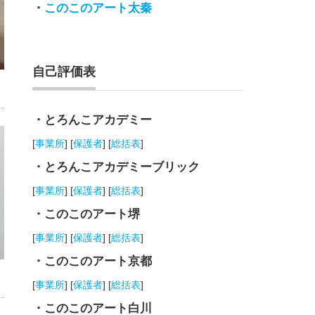
・
このこのアート太秦
自己評価表
・とろんこアカデミー
[
事業所
] [
保護者
] [
総括表
]
・とろんこアカデミーブリック
[
事業所
] [
保護者
] [
総括表
]
・このこのアート堺
[
事業所
] [
保護者
] [
総括表
]
・このこのアート京都
[
事業所
] [
保護者
] [
総括表
]
・このこのアート白川