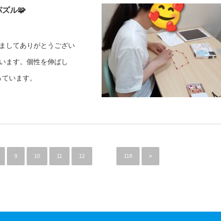
パズル🧩
だきましてありがとうござい
しています。個性を伸ばし
っています。
9
10
11
12
…
118
»