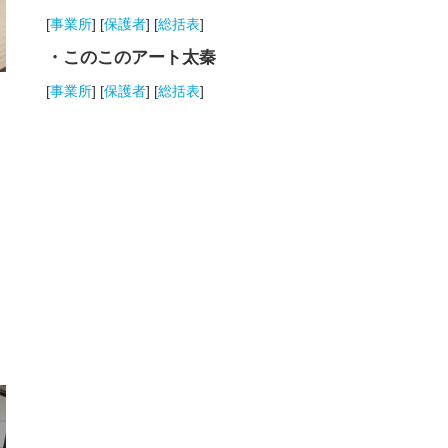
[
事業所
] [
保護者
] [
総括表
]
・このこのアート太秦
[
事業所
] [
保護者
] [
総括表
]