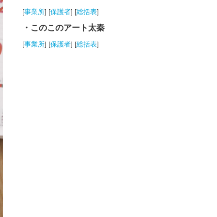
[
事業所
] [
保護者
] [
総括表
]
・このこのアート太秦
[
事業所
] [
保護者
] [
総括表
]