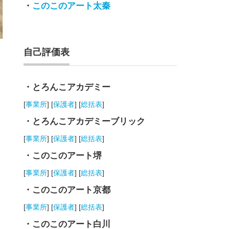
・
このこのアート太秦
自己評価表
・とろんこアカデミー
[
事業所
] [
保護者
] [
総括表
]
・とろんこアカデミーブリック
[
事業所
] [
保護者
] [
総括表
]
・このこのアート堺
[
事業所
] [
保護者
] [
総括表
]
・このこのアート京都
[
事業所
] [
保護者
] [
総括表
]
・このこのアート白川