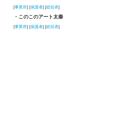
[
事業所
] [
保護者
] [
総括表
]
・このこのアート太秦
[
事業所
] [
保護者
] [
総括表
]